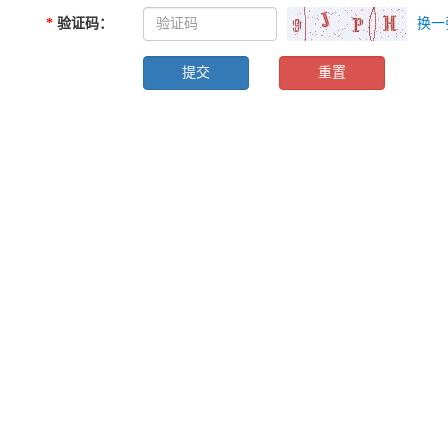
*
验证码
：
换一