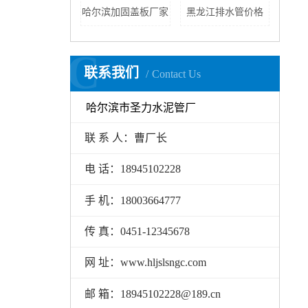
哈尔滨加固盖板厂家
黑龙江排水管价格
C
联系我们
Contact Us
哈尔滨市圣力水泥管厂
联 系 人：曹厂长
电 话：18945102228
手 机：18003664777
传 真：0451-12345678
网 址：www.hljslsngc.com
邮 箱：18945102228@189.cn