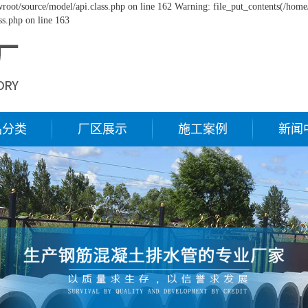
oot/source/model/api.class.php on line 162 Warning: file_put_contents(/home/
s.php on line 163
品分类
厂区展示
施工案例
新闻