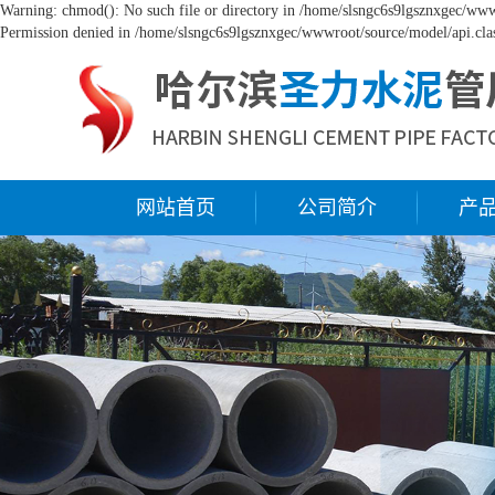
Warning: chmod(): No such file or directory in /home/slsngc6s9lgsznxgec/wwwr
Permission denied in /home/slsngc6s9lgsznxgec/wwwroot/source/model/api.clas
网站首页
公司简介
产