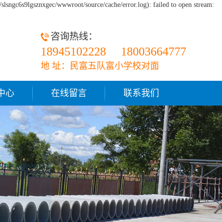
slsngc6s9lgsznxgec/wwwroot/source/cache/error.log): failed to open stream:
咨询热线：
18945102228
18003664777
地 址：民富五队富小学校对面
中心
在线留言
联系我们